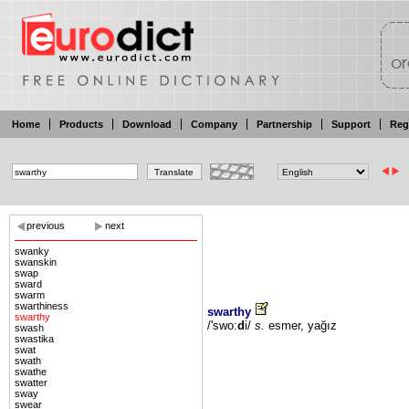
Home
Products
Download
Company
Partnership
Support
Reg
previous
next
swanky
swanskin
swap
sward
swarm
swarthiness
swarthy
swarthy
/'swo:
d
i/
s.
esmer,
yağız
swash
swastika
swat
swath
swathe
swatter
sway
swear