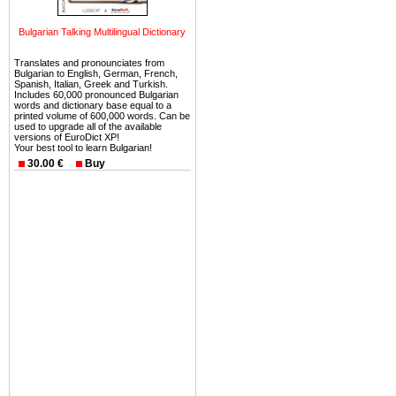
можете купить в Болгария 
земли на побережье, жив
Bulgarian Talking Multilingual Dictionary
угодья или участки в горах 
Translates and pronounciates from
Купить в Болгария недвиж
Bulgarian to English, German, French,
Spanish, Italian, Greek and Turkish.
Инвестиции недвижимость.
Includes 60,000 pronounced Bulgarian
words and dictionary base equal to a
printed volume of 600,000 words. Can be
Чтобы вложить свой ка
used to upgrade all of the available
versions of EuroDict XP!
воспользоваться всеми бл
Your best tool to learn Bulgarian!
только купить в Болгария 
30.00 €
Buy
Недвижимость Болгарии 
Рынок недвижимость Болга
предполагая высокую дох
покупка недвижимость Бо
членом Евросоюза. 15
недвижимости в Болга
территориальной близост
барьера и низкой налогово