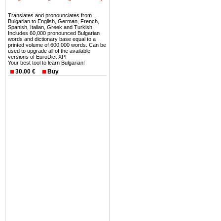
Вы неизбежно совмещаете 
можете купить в Болгария 
Translates and pronounciates from
Bulgarian to English, German, French,
земли на побережье, жив
Spanish, Italian, Greek and Turkish.
Includes 60,000 pronounced Bulgarian
угодья или участки в горах 
words and dictionary base equal to a
printed volume of 600,000 words. Can be
used to upgrade all of the available
Купить в Болгария недвиж
versions of EuroDict XP!
Инвестиции недвижимость.
Your best tool to learn Bulgarian!
30.00 €
Buy
Чтобы вложить свой ка
воспользоваться всеми бл
только купить в Болгария 
Недвижимость Болгарии 
Рынок недвижимость Болга
предполагая высокую дох
покупка недвижимость Бо
членом Евросоюза. 15
недвижимости в Болга
территориальной близост