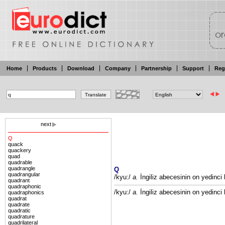
Home
Products
Download
Company
Partnership
Support
Reg
next
Q
quack
quackery
quad
quadrable
quadrangle
Q
quadrangular
/kyu:/
a.
İngiliz
abecesinin
on
yedinci
quadrant
quadraphonic
/kyu:/
a.
İngiliz
abecesinin on
yedinci
quadraphonics
quadrat
quadrate
quadratic
quadrature
quadrilateral