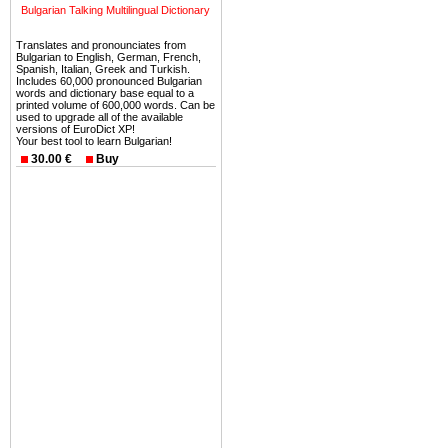
Вы неизбежно совмещаете 
Bulgarian Talking Multilingual Dictionary
можете купить в Болгария 
Translates and pronounciates from
земли на побережье, жив
Bulgarian to English, German, French,
Spanish, Italian, Greek and Turkish.
угодья или участки в горах 
Includes 60,000 pronounced Bulgarian
words and dictionary base equal to a
printed volume of 600,000 words. Can be
Купить в Болгария недвиж
used to upgrade all of the available
Инвестиции недвижимость.
versions of EuroDict XP!
Your best tool to learn Bulgarian!
30.00 €
Buy
Чтобы вложить свой ка
воспользоваться всеми бл
только купить в Болгария 
Недвижимость Болгарии 
Рынок недвижимость Болга
предполагая высокую дох
покупка недвижимость Бо
членом Евросоюза. 15
недвижимости в Болга
территориальной близост