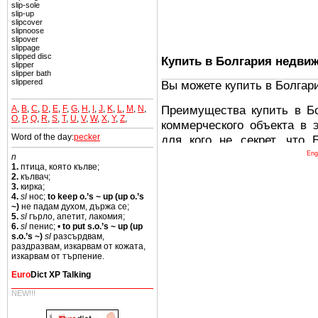
slip-sole
slip-up
slipcover
slipnoose
slipover
slippage
slipped disc
Купить в Болгария недви
slipper
slipper bath
slippered
Вы можете купить в Болгар
Преимущества купить в Б
A
,
B
,
C
,
D
,
E
,
F
,
G
,
H
,
I
,
J
,
K
,
L
,
M
,
N
,
O
,
P
,
Q
,
R
,
S
,
T
,
U
,
V
,
W
,
X
,
Y
,
Z
,
коммерческого объекта в 
Word of the day:
pecker
для кого не секрет, что
древних и прекрасных ст
Eng
n
1.
птица, която кълве;
восхитительные горы,
2.
кълвач;
миниатюрными живописным
3.
кирка;
4.
sl
нос;
to keep o.’s ~ up (up o.’s
тот факт, что Болгария - 
~)
не падам духом, държа се;
Европе. В целом, это мечт
5.
sl
гърло, апетит, лакомия;
6.
sl
пенис; •
to put s.o.’s ~ up (up
ней сотни источников лече
s.o.’s ~)
sl
разсърдвам,
раздразвам, изкарвам от кожата,
Еще одно существенное
изкарвам от търпение.
Болгария недвижимость
Euro
Dict XP Talking
безопасная страна - в ней 
NEW!!!
Вы неизбежно совмещаете 