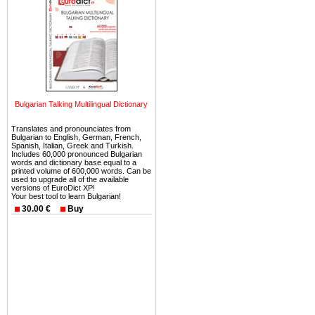
можете купить в Болгария 
земли на побережье, жив
угодья или участки в горах 
Купить в Болгария недвиж
Инвестиции недвижимость.
Чтобы вложить свой ка
Bulgarian Talking Multilingual Dictionary
воспользоваться всеми бл
только купить в Болгария 
Translates and pronounciates from
Bulgarian to English, German, French,
Spanish, Italian, Greek and Turkish.
Includes 60,000 pronounced Bulgarian
words and dictionary base equal to a
printed volume of 600,000 words. Can be
used to upgrade all of the available
versions of EuroDict XP!
Недвижимость Болгарии 
Your best tool to learn Bulgarian!
30.00 €
Buy
Рынок недвижимость Болга
предполагая высокую дох
покупка недвижимость Бо
членом Евросоюза. 15
недвижимости в Болга
территориальной близост
барьера и низкой налогово