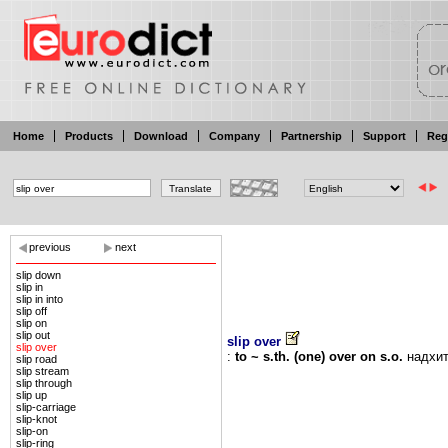
Home
Products
Download
Company
Partnership
Support
Reg
previous
next
slip down
slip in
slip in into
slip off
slip on
slip out
slip over
slip over
:
to
~
s.th. (one)
over
on
s.o.
надхи
slip road
slip stream
slip through
slip up
slip-carriage
slip-knot
slip-on
slip-ring