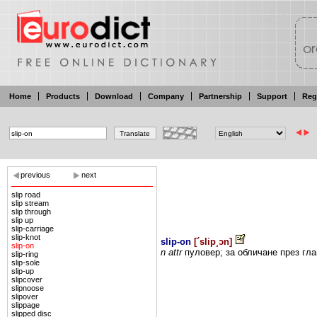
Home
Products
Download
Company
Partnership
Support
Reg
previous
next
slip road
slip stream
slip through
slip up
slip-carriage
slip-knot
slip-on
[
´slip¸ɔn
]
slip-on
n
attr
пуловер; за
обличане през
гла
slip-ring
slip-sole
slip-up
slipcover
slipnoose
slipover
slippage
slipped disc