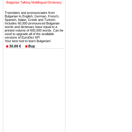
можете купить в Болгария 
Bulgarian Talking Multilingual Dictionary
земли на побережье, жив
Translates and pronounciates from
угодья или участки в горах 
Bulgarian to English, German, French,
Spanish, Italian, Greek and Turkish.
Купить в Болгария недвиж
Includes 60,000 pronounced Bulgarian
words and dictionary base equal to a
Инвестиции недвижимость.
printed volume of 600,000 words. Can be
used to upgrade all of the available
versions of EuroDict XP!
Чтобы вложить свой ка
Your best tool to learn Bulgarian!
воспользоваться всеми бл
30.00 €
Buy
только купить в Болгария 
Недвижимость Болгарии 
Рынок недвижимость Болга
предполагая высокую дох
покупка недвижимость Бо
членом Евросоюза. 15
недвижимости в Болга
территориальной близост
барьера и низкой налогово