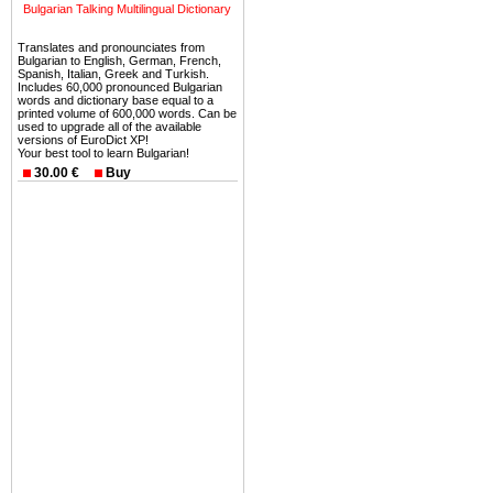
можете купить в Болгария 
Bulgarian Talking Multilingual Dictionary
земли на побережье, жив
Translates and pronounciates from
угодья или участки в горах 
Bulgarian to English, German, French,
Spanish, Italian, Greek and Turkish.
Купить в Болгария недвиж
Includes 60,000 pronounced Bulgarian
words and dictionary base equal to a
Инвестиции недвижимость.
printed volume of 600,000 words. Can be
used to upgrade all of the available
versions of EuroDict XP!
Чтобы вложить свой ка
Your best tool to learn Bulgarian!
воспользоваться всеми бл
30.00 €
Buy
только купить в Болгария 
Недвижимость Болгарии 
Рынок недвижимость Болга
предполагая высокую дох
покупка недвижимость Бо
членом Евросоюза. 15
недвижимости в Болга
территориальной близост
барьера и низкой налогово