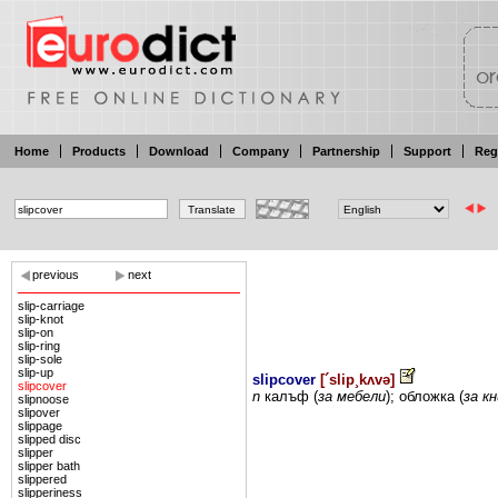
Home
Products
Download
Company
Partnership
Support
Reg
previous
next
slip-carriage
slip-knot
slip-on
slip-ring
slip-sole
slip-up
slipcover
[
´slip¸kʌvə
]
slipcover
n
калъф (
за
мебели
); обложка (
за
кн
slipnoose
slipover
slippage
slipped disc
slipper
slipper bath
slippered
slipperiness