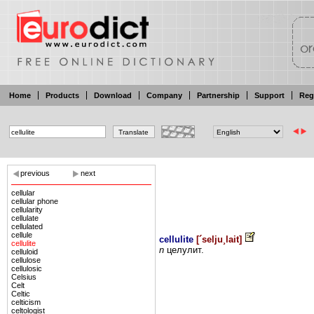
Home
Products
Download
Company
Partnership
Support
Reg
previous
next
cellular
cellular phone
cellularity
cellulate
cellulated
cellule
cellulite
[
´selju¸lait
]
cellulite
n
целулит.
celluloid
cellulose
cellulosic
Celsius
Celt
Celtic
celticism
celtologist