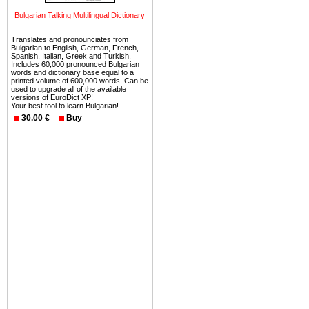
можете купить в Болгария 
Bulgarian Talking Multilingual Dictionary
земли на побережье, жив
угодья или участки в горах 
Translates and pronounciates from
Bulgarian to English, German, French,
Купить в Болгария недвиж
Spanish, Italian, Greek and Turkish.
Includes 60,000 pronounced Bulgarian
Инвестиции недвижимость.
words and dictionary base equal to a
printed volume of 600,000 words. Can be
used to upgrade all of the available
Чтобы вложить свой ка
versions of EuroDict XP!
Your best tool to learn Bulgarian!
воспользоваться всеми бл
30.00 €
Buy
только купить в Болгария 
Недвижимость Болгарии 
Рынок недвижимость Болга
предполагая высокую дох
покупка недвижимость Бо
членом Евросоюза. 15
недвижимости в Болга
территориальной близост
барьера и низкой налогово