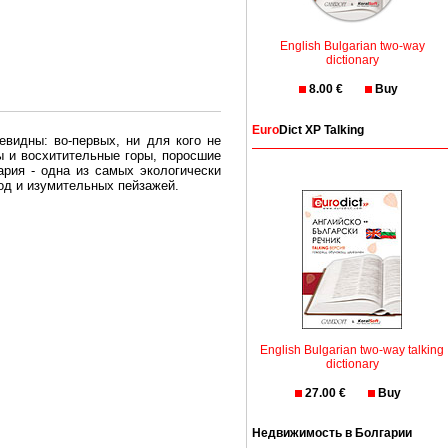
English Bulgarian two-way
dictionary
8.00 €
Buy
Euro
Dict XP Talking
евидны: во-первых, ни для кого не
ы и восхитительные горы, поросшие
рия - одна из самых экологически
вод и изумительных пейзажей.
олгария безопасная страна - в ней
, что Вы хотите: участки земли на
траны необходимо только купить в
English Bulgarian two-way talking
dictionary
27.00 €
Buy
Недвижимость в Болгарии
Особенно привлекательна покупка