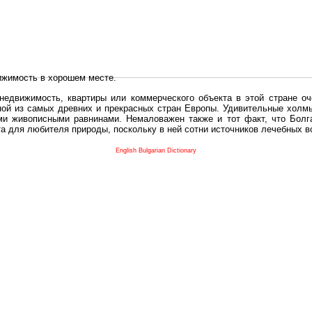
ижимость в хорошем месте.
едвижимость, квартиры или коммерческого объекта в этой стране оч
дной из самых древних и прекрасных стран Европы. Удивительные холм
и живописными равнинами. Немаловажен также и тот факт, что Болга
та для любителя природы, поскольку в ней сотни источников лечебных 
во в плане купить в Болгария недвижимость заключено в том, что Б
English Bulgarian Dictionary
и.
 с полезным и выгодным. Вы можете купить в Болгария недвижимость
нях, охотничьи угодья или участки в горах - все, что Вы пожелаете.
 вот лучшая возможность для Инвестиции недвижимость.
движимость болгарии и воспользоваться всеми благами европейской с
 покупать
реживает инвестиционный бум, предполагая высокую доходность. 