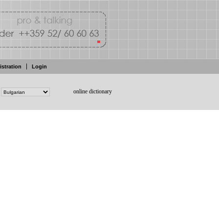
istration
Login
online dictionary