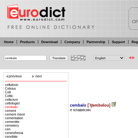
Home
Products
Download
Company
Partnership
Support
Reg
previous
next
cellulosic
Celsius
Celt
Celtic
celticism
celtologist
cembalo
[
´tʃembəlou
]
cembalo
n
клавесин.
cement
cement mixer
cementation
cementite
cemetery
cen
cenesthesia
cenobite