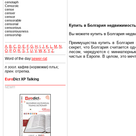
cenotaph
Cenozoic
cense
censer
censor
censorable
censorial
Купить в Болгария недвижимость
censorious
censoriousness
Вы можете купить в Болгария недв
censorship
Преимущества купить в Болгария н
A
,
B
,
C
,
D
,
E
,
F
,
G
,
H
,
I
,
J
,
K
,
L
,
M
,
N
,
секрет, что Болгария считается о
O
,
P
,
Q
,
R
,
S
,
T
,
U
,
V
,
W
,
X
,
Y
,
Z
,
лесом, чередуются с миниатюрным
чистых в Европе. В целом, это меч
Word of the day:
sewer-rat
Еще одно существенное преимущест
n зоол.
кафяв (норвежки) плъх;
почти нет криминала и преступност
прен.
отрепка.
Вы неизбежно совмещаете приятное
Euro
Dict XP Talking
побережье, живописные дома в дерев
NEW!!!
Купить в Болгария недвижимость -
Чтобы вложить свой капитал в Не
Болгария недвижимость.
Недвижимость Болгарии выгодно
Рынок недвижимость Болгария пе