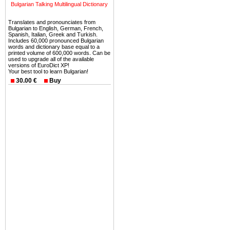
можете купить в Болгария 
Bulgarian Talking Multilingual Dictionary
земли на побережье, жив
Translates and pronounciates from
угодья или участки в горах 
Bulgarian to English, German, French,
Spanish, Italian, Greek and Turkish.
Купить в Болгария недвиж
Includes 60,000 pronounced Bulgarian
words and dictionary base equal to a
Инвестиции недвижимость.
printed volume of 600,000 words. Can be
used to upgrade all of the available
versions of EuroDict XP!
Чтобы вложить свой ка
Your best tool to learn Bulgarian!
воспользоваться всеми бл
30.00 €
Buy
только купить в Болгария 
Недвижимость Болгарии 
Рынок недвижимость Болга
предполагая высокую дох
покупка недвижимость Бо
членом Евросоюза. 15
недвижимости в Болга
территориальной близост
барьера и низкой налогово