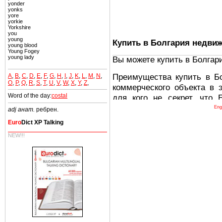
yonder
yonks
yore
yorkie
Yorkshire
you
young
Купить в Болгария недви
young blood
Young Fogey
young lady
Вы можете купить в Болгар
Преимущества купить в Б
A
,
B
,
C
,
D
,
E
,
F
,
G
,
H
,
I
,
J
,
K
,
L
,
M
,
N
,
O
,
P
,
Q
,
R
,
S
,
T
,
U
,
V
,
W
,
X
,
Y
,
Z
,
коммерческого объекта в 
Word of the day:
costal
для кого не секрет, что
древних и прекрасных ст
Eng
adj анат.
ребрен.
восхитительные горы,
Euro
Dict XP Talking
миниатюрными живописным
NEW!!!
тот факт, что Болгария - 
Европе. В целом, это мечт
ней сотни источников лече
Еще одно существенное
Болгария недвижимость
безопасная страна - в ней 
Вы неизбежно совмещаете 