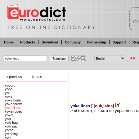
Home
Products
Download
Company
Partnership
Support
Reg
previous
next
yogurt
yoho
yok
yoke
yoke bone
yoke fellow
yoke lines
[
´jouk¸lains
]
yoke lines
n pl
въжета,
с които
се
управлява
к
yoke ropes
yokel
yolk
yolk bag
yolk sac
yomp
yomping
yon