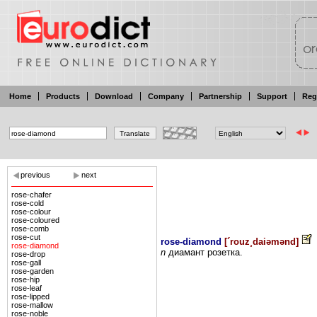
Home
Products
Download
Company
Partnership
Support
Reg
previous
next
rose-chafer
rose-cold
rose-colour
rose-coloured
rose-comb
rose-cut
rose-diamond
[
´rouz¸daiəmənd
]
rose-diamond
n
диамант
розетка.
rose-drop
rose-gall
rose-garden
rose-hip
rose-leaf
rose-lipped
rose-mallow
rose-noble