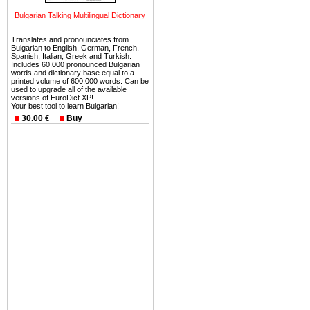
можете купить в Болгария 
Bulgarian Talking Multilingual Dictionary
земли на побережье, жив
угодья или участки в горах 
Translates and pronounciates from
Bulgarian to English, German, French,
Купить в Болгария недвиж
Spanish, Italian, Greek and Turkish.
Includes 60,000 pronounced Bulgarian
Инвестиции недвижимость.
words and dictionary base equal to a
printed volume of 600,000 words. Can be
used to upgrade all of the available
Чтобы вложить свой ка
versions of EuroDict XP!
Your best tool to learn Bulgarian!
воспользоваться всеми бл
30.00 €
Buy
только купить в Болгария 
Недвижимость Болгарии 
Рынок недвижимость Болга
предполагая высокую дох
покупка недвижимость Бо
членом Евросоюза. 15
недвижимости в Болга
территориальной близост
барьера и низкой налогово