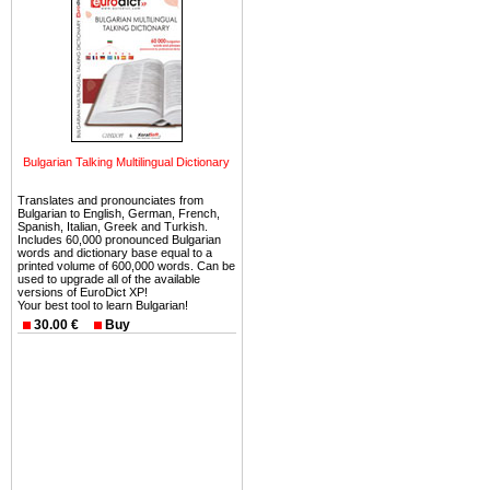
можете купить в Болгария 
земли на побережье, жив
угодья или участки в горах 
Купить в Болгария недвиж
Инвестиции недвижимость.
Чтобы вложить свой ка
Bulgarian Talking Multilingual Dictionary
воспользоваться всеми бл
только купить в Болгария 
Translates and pronounciates from
Bulgarian to English, German, French,
Spanish, Italian, Greek and Turkish.
Includes 60,000 pronounced Bulgarian
words and dictionary base equal to a
printed volume of 600,000 words. Can be
used to upgrade all of the available
versions of EuroDict XP!
Недвижимость Болгарии 
Your best tool to learn Bulgarian!
30.00 €
Buy
Рынок недвижимость Болга
предполагая высокую дох
покупка недвижимость Бо
членом Евросоюза. 15
недвижимости в Болга
территориальной близост
барьера и низкой налогово