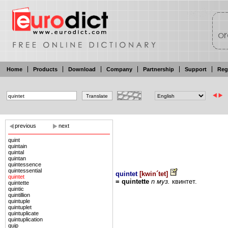
Home
Products
Download
Company
Partnership
Support
Reg
previous
next
quint
quintain
quintal
quintan
quintessence
quintessential
quintet
[
kwin´tet
]
quintet
=
quintette
n
муз.
квинтет.
quintette
quintic
quintillion
quintuple
quintuplet
quintuplicate
quintuplication
quip