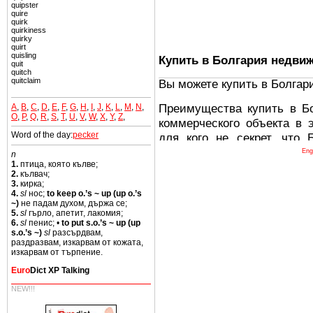
quipster
quire
quirk
quirkiness
quirky
quirt
quisling
Купить в Болгария недви
quit
quitch
quitclaim
Вы можете купить в Болгар
Преимущества купить в Б
A
,
B
,
C
,
D
,
E
,
F
,
G
,
H
,
I
,
J
,
K
,
L
,
M
,
N
,
O
,
P
,
Q
,
R
,
S
,
T
,
U
,
V
,
W
,
X
,
Y
,
Z
,
коммерческого объекта в 
Word of the day:
pecker
для кого не секрет, что
древних и прекрасных ст
Eng
n
1.
птица, която кълве;
восхитительные горы,
2.
кълвач;
миниатюрными живописным
3.
кирка;
4.
sl
нос;
to keep o.’s ~ up (up o.’s
тот факт, что Болгария - 
~)
не падам духом, държа се;
Европе. В целом, это мечт
5.
sl
гърло, апетит, лакомия;
6.
sl
пенис; •
to put s.o.’s ~ up (up
ней сотни источников лече
s.o.’s ~)
sl
разсърдвам,
раздразвам, изкарвам от кожата,
Еще одно существенное
изкарвам от търпение.
Болгария недвижимость
Euro
Dict XP Talking
безопасная страна - в ней 
NEW!!!
Вы неизбежно совмещаете 