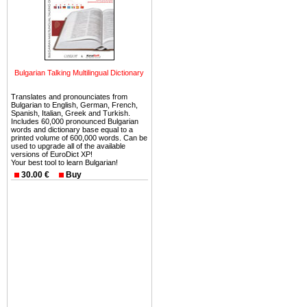
можете купить в Болгария 
земли на побережье, жив
угодья или участки в горах 
Купить в Болгария недвиж
Инвестиции недвижимость.
Bulgarian Talking Multilingual Dictionary
Чтобы вложить свой ка
Translates and pronounciates from
Bulgarian to English, German, French,
воспользоваться всеми бл
Spanish, Italian, Greek and Turkish.
только купить в Болгария 
Includes 60,000 pronounced Bulgarian
words and dictionary base equal to a
printed volume of 600,000 words. Can be
used to upgrade all of the available
versions of EuroDict XP!
Your best tool to learn Bulgarian!
30.00 €
Buy
Недвижимость Болгарии 
Рынок недвижимость Болга
предполагая высокую дох
покупка недвижимость Бо
членом Евросоюза. 15
недвижимости в Болга
территориальной близост
барьера и низкой налогово