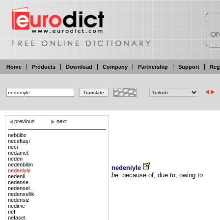
Home
Products
Download
Company
Partnership
Support
Reg
previous
next
nebülöz
neceftaşı
neci
nedamet
neden
nedenbilim
nedeniyle
nedeniyle
be.
because
of, due
to, owing
to
nedenli
nedense
nedensel
nedensellik
nedensiz
nedime
nef
nefaset