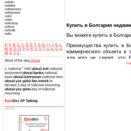
nefelin
nefelinit
nefelometre
nefelometri
nefer
nefes
nefeskop
Купить в Болгария недви
nefesli
nefeslik
nefis
Вы можете купить в Болгар
Преимущества купить в Б
A
,
Â
,
B
,
C
,
Ç
,
D
,
E
,
F
,
G
,
H
,
I
,
I
,
J
,
K
,
L
,
M
,
N
,
O
,
Ö
,
P
,
Q
,
R
,
S
,
Ş
,
T
,
U
,
Ü
,
Û
,
V
,
коммерческого объекта в 
W
,
X
,
Y
,
Z
,
для кого не секрет, что
Word of the day:
ulusal
древних и прекрасных ст
Eng
s.
national * milli
ulusal anıt
national
восхитительные горы,
monument
ulusal banka
national
миниатюрными живописным
bank
ulusal kahraman
national hero
ulusal yas günü ilan etmek
to
тот факт, что Болгария - 
declare a day of national mourning
Европе. В целом, это мечт
ulusal yas günü
day of national
mourning
ней сотни источников лече
Euro
Dict XP Talking
Еще одно существенное
NEW!!!
Болгария недвижимость
безопасная страна - в ней 
Вы неизбежно совмещаете 