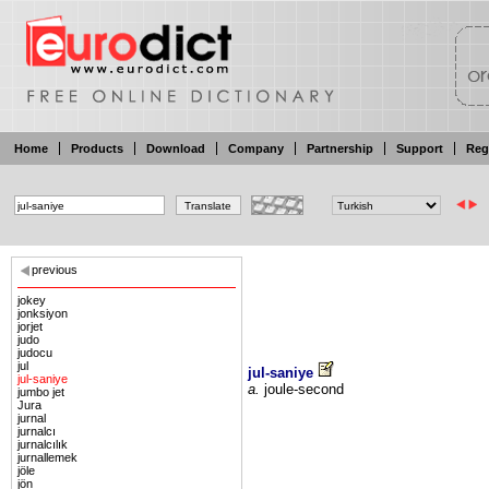
Home
Products
Download
Company
Partnership
Support
Reg
previous
jokey
jonksiyon
jorjet
judo
judocu
jul
jul-saniye
jul-saniye
a.
joule-second
jumbo jet
Jura
jurnal
jurnalcı
jurnalcılık
jurnallemek
jöle
jön