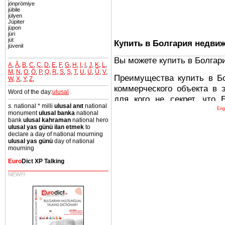
jönprömiye
jübile
jülyen
Jüpiter
jüpon
jüri
jüt
Купить в Болгария недви
jüvenil
Вы можете купить в Болгар
A
,
Â
,
B
,
C
,
Ç
,
D
,
E
,
F
,
G
,
H
,
I
,
I
,
J
,
K
,
L
,
M
,
N
,
O
,
Ö
,
P
,
Q
,
R
,
S
,
Ş
,
T
,
U
,
Ü
,
Û
,
V
,
Преимущества купить в Б
W
,
X
,
Y
,
Z
,
коммерческого объекта в 
Word of the day:
ulusal
для кого не секрет, что
s.
national * milli
ulusal anıt
national
древних и прекрасных ст
Eng
monument
ulusal banka
national
восхитительные горы,
bank
ulusal kahraman
national hero
ulusal yas günü ilan etmek
to
миниатюрными живописным
declare a day of national mourning
тот факт, что Болгария - 
ulusal yas günü
day of national
mourning
Европе. В целом, это мечт
ней сотни источников лече
Euro
Dict XP Talking
NEW!!!
Еще одно существенное
Болгария недвижимость
безопасная страна - в ней 
Вы неизбежно совмещаете 