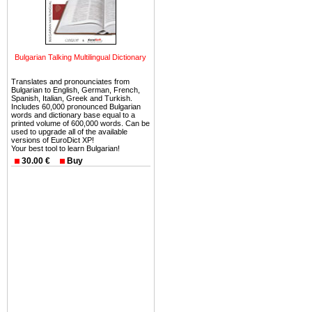
можете купить в Болгария 
земли на побережье, жив
угодья или участки в горах 
Купить в Болгария недвиж
Bulgarian Talking Multilingual Dictionary
Инвестиции недвижимость.
Translates and pronounciates from
Bulgarian to English, German, French,
Чтобы вложить свой ка
Spanish, Italian, Greek and Turkish.
Includes 60,000 pronounced Bulgarian
воспользоваться всеми бл
words and dictionary base equal to a
только купить в Болгария 
printed volume of 600,000 words. Can be
used to upgrade all of the available
versions of EuroDict XP!
Your best tool to learn Bulgarian!
30.00 €
Buy
Недвижимость Болгарии 
Рынок недвижимость Болга
предполагая высокую дох
покупка недвижимость Бо
членом Евросоюза. 15
недвижимости в Болга
территориальной близост
барьера и низкой налогово