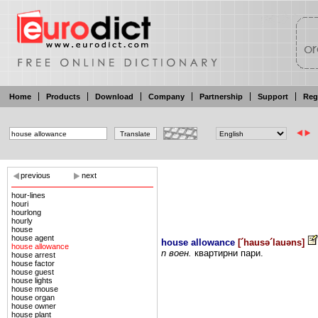
Home
Products
Download
Company
Partnership
Support
Reg
previous
next
hour-lines
houri
hourlong
hourly
house
house agent
house allowance
[
´hausə´lauəns
]
house allowance
n воен.
квартирни
пари.
house arrest
house factor
house guest
house lights
house mouse
house organ
house owner
house plant