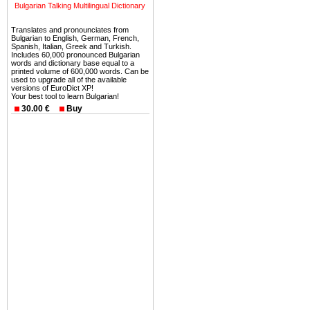
можете купить в Болгария 
Bulgarian Talking Multilingual Dictionary
земли на побережье, жив
Translates and pronounciates from
угодья или участки в горах 
Bulgarian to English, German, French,
Spanish, Italian, Greek and Turkish.
Купить в Болгария недвиж
Includes 60,000 pronounced Bulgarian
words and dictionary base equal to a
Инвестиции недвижимость.
printed volume of 600,000 words. Can be
used to upgrade all of the available
versions of EuroDict XP!
Чтобы вложить свой ка
Your best tool to learn Bulgarian!
воспользоваться всеми бл
30.00 €
Buy
только купить в Болгария 
Недвижимость Болгарии 
Рынок недвижимость Болга
предполагая высокую дох
покупка недвижимость Бо
членом Евросоюза. 15
недвижимости в Болга
территориальной близост
барьера и низкой налогово