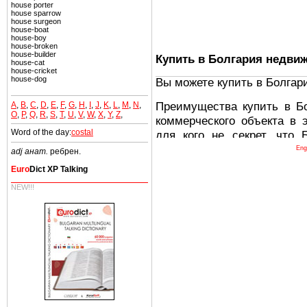
house porter
house sparrow
house surgeon
house-boat
house-boy
house-broken
house-builder
Купить в Болгария недви
house-cat
house-cricket
house-dog
Вы можете купить в Болгар
Преимущества купить в Б
A
,
B
,
C
,
D
,
E
,
F
,
G
,
H
,
I
,
J
,
K
,
L
,
M
,
N
,
O
,
P
,
Q
,
R
,
S
,
T
,
U
,
V
,
W
,
X
,
Y
,
Z
,
коммерческого объекта в 
Word of the day:
costal
для кого не секрет, что
древних и прекрасных ст
Eng
adj анат.
ребрен.
восхитительные горы,
Euro
Dict XP Talking
миниатюрными живописным
NEW!!!
тот факт, что Болгария - 
Европе. В целом, это мечт
ней сотни источников лече
Еще одно существенное
Болгария недвижимость
безопасная страна - в ней 
Вы неизбежно совмещаете 