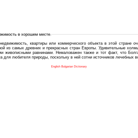
ижимость в хорошем месте.
едвижимость, квартиры или коммерческого объекта в этой стране оч
дной из самых древних и прекрасных стран Европы. Удивительные холм
и живописными равнинами. Немаловажен также и тот факт, что Болга
та для любителя природы, поскольку в ней сотни источников лечебных 
во в плане купить в Болгария недвижимость заключено в том, что Б
English Bulgarian Dictionary
и.
 с полезным и выгодным. Вы можете купить в Болгария недвижимость
нях, охотничьи угодья или участки в горах - все, что Вы пожелаете.
 вот лучшая возможность для Инвестиции недвижимость.
движимость болгарии и воспользоваться всеми благами европейской с
 покупать
реживает инвестиционный бум, предполагая высокую доходность. 