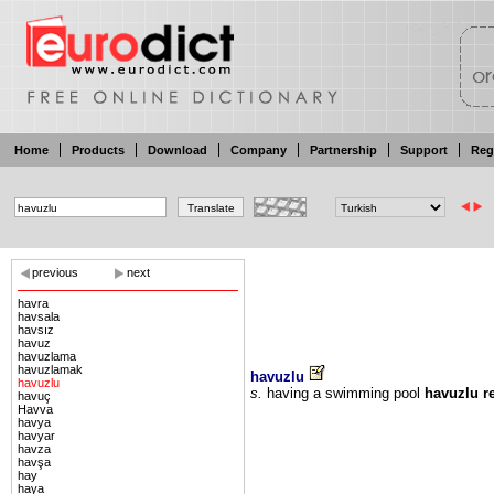
Home
Products
Download
Company
Partnership
Support
Reg
previous
next
havra
havsala
havsız
havuz
havuzlama
havuzlamak
havuzlu
havuzlu
s.
having a
swimming pool
havuzlu
r
havuç
Havva
havya
havyar
havza
havşa
hay
haya