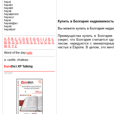
hayal
hayalci
hayalet
hayali
hayalperest
hayasız
hayat
Купить в Болгария недвижимость
hayatağacı
hayati
Вы можете купить в Болгария недв
hayatiyet
Преимущества купить в Болгария н
A
,
Â
,
B
,
C
,
Ç
,
D
,
E
,
F
,
G
,
H
,
I
,
I
,
J
,
K
,
L
,
секрет, что Болгария считается о
M
,
N
,
O
,
Ö
,
P
,
Q
,
R
,
S
,
Ş
,
T
,
U
,
Ü
,
Û
,
V
,
лесом, чередуются с миниатюрным
W
,
X
,
Y
,
Z
,
чистых в Европе. В целом, это меч
Word of the day:
şato
Еще одно существенное преимущест
почти нет криминала и преступност
a.
castle, chateau
Вы неизбежно совмещаете приятное
Euro
Dict XP Talking
побережье, живописные дома в дерев
NEW!!!
Купить в Болгария недвижимость -
Чтобы вложить свой капитал в Не
Болгария недвижимость.
Недвижимость Болгарии выгодно
Рынок недвижимость Болгария пе