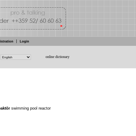
istration
Login
online dictionary
eaktör
swimming pool
reactor