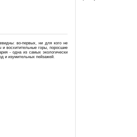
евидны: во-первых, ни для кого не
ы и восхитительные горы, поросшие
рия - одна из самых экологически
вод и изумительных пейзажей.
олгария безопасная страна - в ней
, что Вы хотите: участки земли на
траны необходимо только купить в
Особенно привлекательна покупка