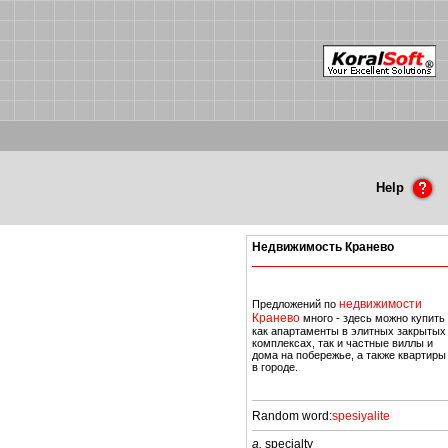
Help
Недвижимость Кранево
недвижимости
Предложений по
Кранево
много - здесь можно купить
как апартаменты в элитных закрытых
комплексах, так и частные виллы и
дома на побережье, а также квартиры
в городе.
Random word:
spesiyalite
a.
specialty