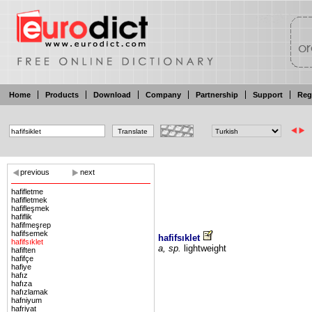
Home
Products
Download
Company
Partnership
Support
Reg
previous
next
hafifletme
hafifletmek
hafifleşmek
hafiflik
hafifmeşrep
hafifsemek
hafifsıklet
hafifsıklet
a, sp.
lightweight
hafiften
hafifçe
hafiye
hafız
hafıza
hafızlamak
hafniyum
hafriyat