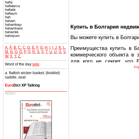
hafta
haftalarca
haftalık
haftaym
hah
haham
hahambaşı
Купить в Болгария недви
hahamhane
hahamlık
hahniyum
Вы можете купить в Болгар
Преимущества купить в Б
A
,
Â
,
B
,
C
,
Ç
,
D
,
E
,
F
,
G
,
H
,
I
,
I
,
J
,
K
,
L
,
M
,
N
,
O
,
Ö
,
P
,
Q
,
R
,
S
,
Ş
,
T
,
U
,
Ü
,
Û
,
V
,
коммерческого объекта в 
W
,
X
,
Y
,
Z
,
для кого не секрет, что
Word of the day:
sele
древних и прекрасных ст
Eng
a.
flattish wicker basket; (bisiklet)
восхитительные горы,
saddle, seat
миниатюрными живописным
Euro
Dict XP Talking
тот факт, что Болгария - 
Европе. В целом, это мечт
NEW!!!
ней сотни источников лече
Еще одно существенное
Болгария недвижимость
безопасная страна - в ней 
Вы неизбежно совмещаете 