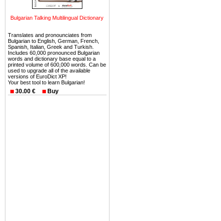
можете купить в Болгария 
земли на побережье, жив
Bulgarian Talking Multilingual Dictionary
угодья или участки в горах 
Translates and pronounciates from
Купить в Болгария недвиж
Bulgarian to English, German, French,
Spanish, Italian, Greek and Turkish.
Инвестиции недвижимость.
Includes 60,000 pronounced Bulgarian
words and dictionary base equal to a
printed volume of 600,000 words. Can be
Чтобы вложить свой ка
used to upgrade all of the available
versions of EuroDict XP!
воспользоваться всеми бл
Your best tool to learn Bulgarian!
только купить в Болгария 
30.00 €
Buy
Недвижимость Болгарии 
Рынок недвижимость Болга
предполагая высокую дох
покупка недвижимость Бо
членом Евросоюза. 15
недвижимости в Болга
территориальной близост
барьера и низкой налогово