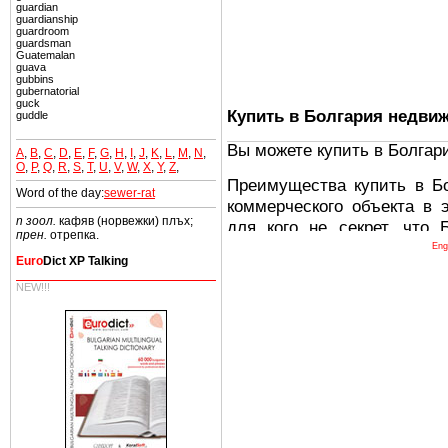
guardian
guardianship
guardroom
guardsman
Guatemalan
guava
gubbins
gubernatorial
guck
Купить в Болгария недви
guddle
Вы можете купить в Болгар
A
,
B
,
C
,
D
,
E
,
F
,
G
,
H
,
I
,
J
,
K
,
L
,
M
,
N
,
O
,
P
,
Q
,
R
,
S
,
T
,
U
,
V
,
W
,
X
,
Y
,
Z
,
Преимущества купить в Б
Word of the day:
sewer-rat
коммерческого объекта в 
n зоол.
кафяв (норвежки) плъх;
для кого не секрет, что
прен.
отрепка.
древних и прекрасных ст
Eng
Euro
Dict XP Talking
восхитительные горы,
миниатюрными живописным
NEW!!!
тот факт, что Болгария - 
Европе. В целом, это мечт
ней сотни источников лече
Еще одно существенное
Болгария недвижимость
безопасная страна - в ней 