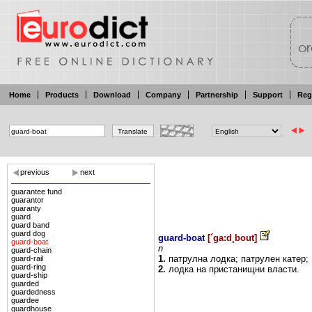
Home
Products
Download
Company
Partnership
Support
Reg
previous
next
guarantee fund
guarantor
guaranty
guard
guard band
guard dog
guard-boat
[
´ga:d¸bout
]
guard-boat
n
guard-chain
1.
патрулна
лодка;
патрулен
катер;
guard-rail
guard-ring
2.
лодка
на
пристанищни
власти.
guard-ship
guarded
guardedness
guardee
guardhouse