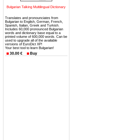
Вы неизбежно совмещаете 
Bulgarian Talking Multilingual Dictionary
можете купить в Болгария 
земли на побережье, жив
Translates and pronounciates from
Bulgarian to English, German, French,
угодья или участки в горах 
Spanish, Italian, Greek and Turkish.
Includes 60,000 pronounced Bulgarian
words and dictionary base equal to a
Купить в Болгария недвиж
printed volume of 600,000 words. Can be
used to upgrade all of the available
Инвестиции недвижимость.
versions of EuroDict XP!
Your best tool to learn Bulgarian!
Чтобы вложить свой ка
30.00 €
Buy
воспользоваться всеми бл
только купить в Болгария 
Недвижимость Болгарии 
Рынок недвижимость Болга
предполагая высокую дох
покупка недвижимость Бо
членом Евросоюза. 15
недвижимости в Болга
территориальной близост