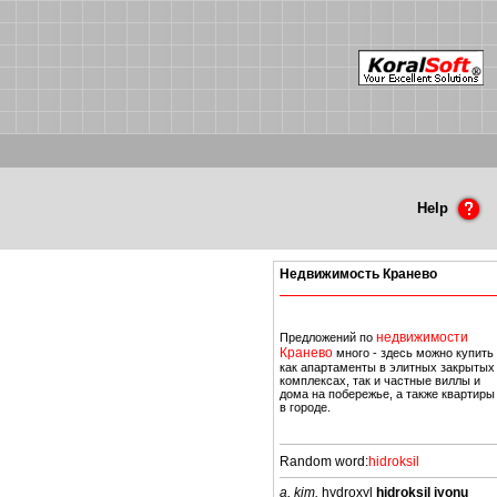
Help
Недвижимость Кранево
недвижимости
Предложений по
Кранево
много - здесь можно купить
как апартаменты в элитных закрытых
комплексах, так и частные виллы и
дома на побережье, а также квартиры
в городе.
Random word:
hidroksil
a, kim.
hydroxyl
hidroksil iyonu