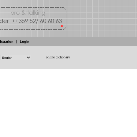
istration
Login
online dictionary