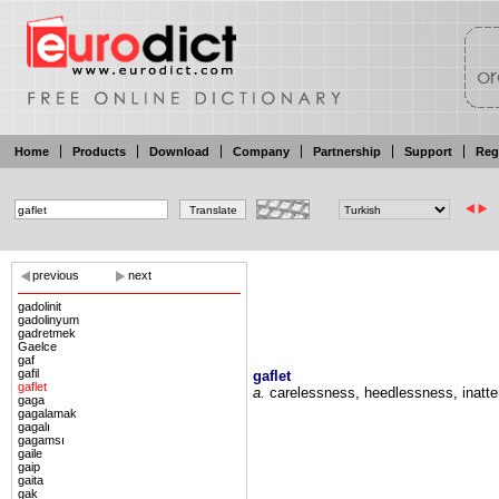
Home
Products
Download
Company
Partnership
Support
Reg
previous
next
gadolinit
gadolinyum
gadretmek
Gaelce
gaf
gafil
gaflet
gaflet
a.
carelessness,
heedlessness, inatt
gaga
gagalamak
gagalı
gagamsı
gaile
gaip
gaita
gak