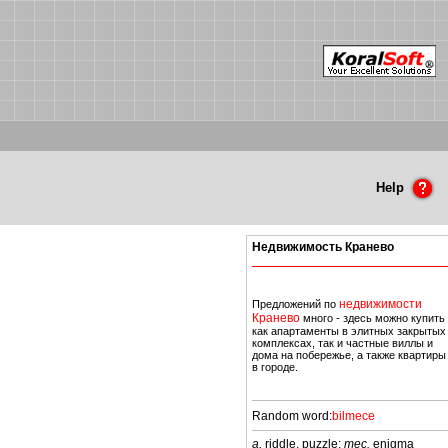
Help
Недвижимость Кранево
недвижимости
Предложений по
Кранево
много - здесь можно купить
как апартаменты в элитных закрытых
комплексах, так и частные виллы и
дома на побережье, а также квартиры
в городе.
Random word:
bilmece
a.
riddle, puzzle;
mec.
enigma