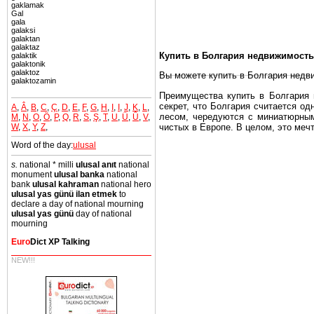
gaklamak
Gal
gala
galaksi
galaktan
galaktaz
Купить в Болгария недвижимость
galaktik
galaktonik
galaktoz
Вы можете купить в Болгария недв
galaktozamin
Преимущества купить в Болгария н
секрет, что Болгария считается о
A
,
Â
,
B
,
C
,
Ç
,
D
,
E
,
F
,
G
,
H
,
I
,
I
,
J
,
K
,
L
,
лесом, чередуются с миниатюрным
M
,
N
,
O
,
Ö
,
P
,
Q
,
R
,
S
,
Ş
,
T
,
U
,
Ü
,
Û
,
V
,
W
,
X
,
Y
,
Z
,
чистых в Европе. В целом, это меч
Word of the day:
ulusal
Еще одно существенное преимущест
почти нет криминала и преступност
s.
national * milli
ulusal anıt
national
monument
ulusal banka
national
Вы неизбежно совмещаете приятное
bank
ulusal kahraman
national hero
побережье, живописные дома в дерев
ulusal yas günü ilan etmek
to
declare a day of national mourning
Купить в Болгария недвижимость -
ulusal yas günü
day of national
mourning
Чтобы вложить свой капитал в Не
Болгария недвижимость.
Euro
Dict XP Talking
NEW!!!
Недвижимость Болгарии выгодно
Рынок недвижимость Болгария пе