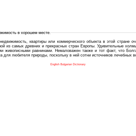
ижимость в хорошем месте.
едвижимость, квартиры или коммерческого объекта в этой стране оч
дной из самых древних и прекрасных стран Европы. Удивительные холм
и живописными равнинами. Немаловажен также и тот факт, что Болга
та для любителя природы, поскольку в ней сотни источников лечебных 
во в плане купить в Болгария недвижимость заключено в том, что Б
English Bulgarian Dictionary
и.
 с полезным и выгодным. Вы можете купить в Болгария недвижимость
нях, охотничьи угодья или участки в горах - все, что Вы пожелаете.
 вот лучшая возможность для Инвестиции недвижимость.
движимость болгарии и воспользоваться всеми благами европейской с
 покупать
реживает инвестиционный бум, предполагая высокую доходность. 