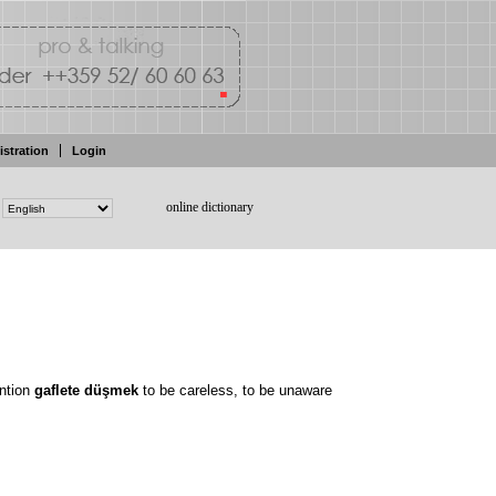
istration
Login
online dictionary
ention
gaflete düşmek
to
be careless,
to be
unaware