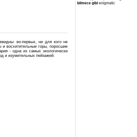
bilmece gibi
enigmatic
евидны: во-первых, ни для кого не
ы и восхитительные горы, поросшие
рия - одна из самых экологически
вод и изумительных пейзажей.
олгария безопасная страна - в ней
, что Вы хотите: участки земли на
траны необходимо только купить в
Особенно привлекательна покупка