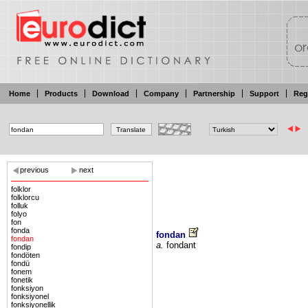
Home
Products
Download
Company
Partnership
Support
Reg
previous
next
folklor
folklorcu
folluk
folyo
fon
fonda
fondan
fondan
a.
fondant
fondip
fondöten
fondü
fonem
fonetik
fonksiyon
fonksiyonel
fonksiyonellik