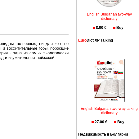
English Bulgarian two-way
dictionary
8.00 €
Buy
Euro
Dict XP Talking
евидны: во-первых, ни для кого не
ы и восхитительные горы, поросшие
рия - одна из самых экологически
вод и изумительных пейзажей.
олгария безопасная страна - в ней
, что Вы хотите: участки земли на
траны необходимо только купить в
English Bulgarian two-way talking
dictionary
27.00 €
Buy
Недвижимость в Болгарии
Особенно привлекательна покупка