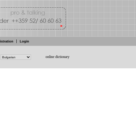
istration
Login
online dictionary