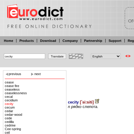
Home
Products
Download
Company
Partnership
Support
Reg
previous
next
cease
cease fire
ceaseless
ceaselessness
cecal
cecidium
cecity
[
´si:siti
]
cecity
n рядко
слепота.
cecum
cedar
cedar-wood
cede
cedilla
cedrine
Cee-spring
ceil