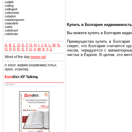
ceilidh
ceiling
ceilinged
ceilometer
celadon
celadongreen
celandine
Купить в Болгария недвижимость
celeb
celebrant
Вы можете купить в Болгария недв
celebrate
Преимущества купить в Болгария н
A
,
B
,
C
,
D
,
E
,
F
,
G
,
H
,
I
,
J
,
K
,
L
,
M
,
N
,
секрет, что Болгария считается о
O
,
P
,
Q
,
R
,
S
,
T
,
U
,
V
,
W
,
X
,
Y
,
Z
,
лесом, чередуются с миниатюрным
чистых в Европе. В целом, это меч
Word of the day:
sewer-rat
Еще одно существенное преимущест
n зоол.
кафяв (норвежки) плъх;
почти нет криминала и преступност
прен.
отрепка.
Вы неизбежно совмещаете приятное
Euro
Dict XP Talking
побережье, живописные дома в дерев
NEW!!!
Купить в Болгария недвижимость -
Чтобы вложить свой капитал в Не
Болгария недвижимость.
Недвижимость Болгарии выгодно
Рынок недвижимость Болгария пе