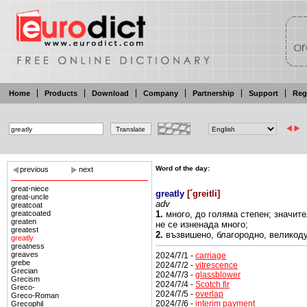
Home
Products
Download
Company
Partnership
Support
Reg
Word of the day:
previous
next
great-niece
greatly
[
´greitli
]
great-uncle
adv
greatcoat
greatcoated
1.
много,
до голяма
степен; значит
greaten
не
се
изненада много;
greatest
2.
възвишено,
благородно,
великод
greatly
greatness
greaves
2024/7/1 -
carriage
grebe
2024/7/2 -
vitrescence
Grecian
2024/7/3 -
glassblower
Grecism
2024/7/4 -
Scotch fir
Greco-
2024/7/5 -
overlap
Greco-Roman
2024/7/6 -
interim payment
Grecophil