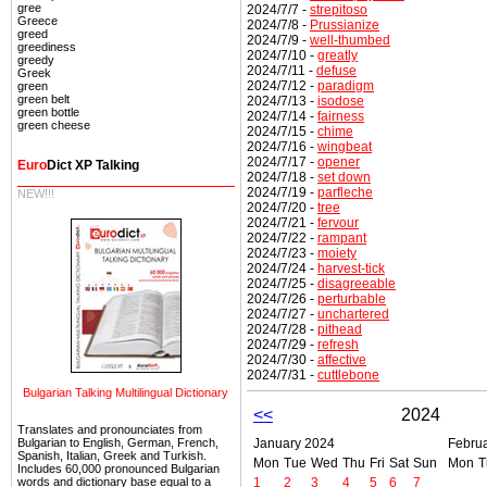
gree
2024/7/7 -
strepitoso
Greece
2024/7/8 -
Prussianize
greed
2024/7/9 -
well-thumbed
greediness
2024/7/10 -
greatly
greedy
2024/7/11 -
defuse
Greek
2024/7/12 -
paradigm
green
green belt
2024/7/13 -
isodose
green bottle
2024/7/14 -
fairness
green cheese
2024/7/15 -
chime
2024/7/16 -
wingbeat
2024/7/17 -
opener
Euro
Dict XP Talking
2024/7/18 -
set down
2024/7/19 -
parfleche
NEW!!!
2024/7/20 -
tree
2024/7/21 -
fervour
2024/7/22 -
rampant
2024/7/23 -
moiety
2024/7/24 -
harvest-tick
2024/7/25 -
disagreeable
2024/7/26 -
perturbable
2024/7/27 -
unchartered
2024/7/28 -
pithead
2024/7/29 -
refresh
2024/7/30 -
affective
2024/7/31 -
cuttlebone
Bulgarian Talking Multilingual Dictionary
<<
2024
Translates and pronounciates from
January 2024
Febru
Bulgarian to English, German, French,
Spanish, Italian, Greek and Turkish.
Mon
Tue
Wed
Thu
Fri
Sat
Sun
Mon
T
Includes 60,000 pronounced Bulgarian
1
2
3
4
5
6
7
words and dictionary base equal to a