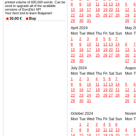
printed volume of 600,000 words. Can be
8
9
10
11
12
13
14
5
6
used to upgrade all of the available
15
16
17
18
19
20
21
12
1
versions of EuroDict XP!
Your best tool to learn Bulgarian!
22
23
24
25
26
27
28
19
2
30.00 €
Buy
29
30
31
26
2
April 2024
May 2
Mon
Tue
Wed
Thu
Fri
Sat
Sun
Mon
T
1
2
3
4
5
6
7
8
9
10
11
12
13
14
6
7
15
16
17
18
19
20
21
13
1
22
23
24
25
26
27
28
20
2
29
30
27
2
July 2024
Augus
Mon
Tue
Wed
Thu
Fri
Sat
Sun
Mon
T
1
2
3
4
5
6
7
8
9
10
11
12
13
14
5
6
15
16
17
18
19
20
21
12
1
22
23
24
25
26
27
28
19
2
29
30
31
26
2
October 2024
Novem
Mon
Tue
Wed
Thu
Fri
Sat
Sun
Mon
T
1
2
3
4
5
6
7
8
9
10
11
12
13
4
5
14
15
16
17
18
19
20
11
1