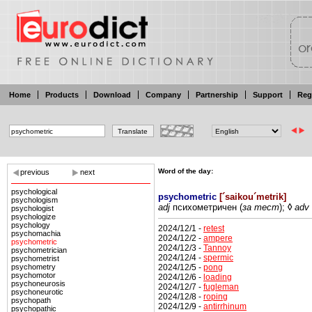
Home
Products
Download
Company
Partnership
Support
Reg
Word of the day:
previous
next
psychological
psychometric
[
´saikou´metrik
]
psychologism
adj
психометричен
(
за
тест
);
◊
adv
psychologist
psychologize
psychology
2024/12/1 -
retest
psychomachia
2024/12/2 -
ampere
psychometric
2024/12/3 -
Tannoy
psychometrician
2024/12/4 -
spermic
psychometrist
2024/12/5 -
pong
psychometry
psychomotor
2024/12/6 -
loading
psychoneurosis
2024/12/7 -
fugleman
psychoneurotic
2024/12/8 -
roping
psychopath
2024/12/9 -
antirrhinum
psychopathic