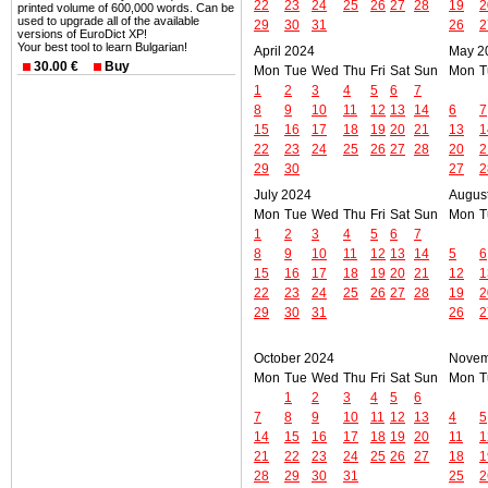
22
23
24
25
26
27
28
19
2
printed volume of 600,000 words. Can be
used to upgrade all of the available
29
30
31
26
2
versions of EuroDict XP!
Your best tool to learn Bulgarian!
April 2024
May 2
30.00 €
Buy
Mon
Tue
Wed
Thu
Fri
Sat
Sun
Mon
T
1
2
3
4
5
6
7
8
9
10
11
12
13
14
6
7
15
16
17
18
19
20
21
13
1
22
23
24
25
26
27
28
20
2
29
30
27
2
July 2024
Augus
Mon
Tue
Wed
Thu
Fri
Sat
Sun
Mon
T
1
2
3
4
5
6
7
8
9
10
11
12
13
14
5
6
15
16
17
18
19
20
21
12
1
22
23
24
25
26
27
28
19
2
29
30
31
26
2
October 2024
Novem
Mon
Tue
Wed
Thu
Fri
Sat
Sun
Mon
T
1
2
3
4
5
6
7
8
9
10
11
12
13
4
5
14
15
16
17
18
19
20
11
1
21
22
23
24
25
26
27
18
1
28
29
30
31
25
2