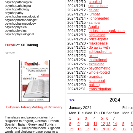
2024/12/10 -
croaked
psychopathological
2024/12/11 -
spruce beer
psychopathologist
psychopathology
2024/12/12 -
calcar
psychopathy
2024/12/13 -
lumbar
psychopharmacological
2024/12/14 -
light-headed
psychopharmacologist
2024/12/15 -
sambar
psychopharmacology
2024/12/16 -
Aquila
psychophysical
2024/12/17 -
industrial organization
psychophysics
psychophysiological
2024/12/18 -
stipulation
2024/12/19 -
prize-fighter
2024/12/20 -
makepeace
Euro
Dict XP Talking
2024/12/21 -
do away with
2024/12/22 -
schizophrenia
NEW!!!
2024/12/23 -
axled
2024/12/24 -
institutional
2024/12/25 -
excluding
2024/12/26 -
psychometric
2024/12/27 -
whole-footed
2024/12/28 -
grandpa
2024/12/29 -
see about
2024/12/30 -
baking
2024/12/31 -
transirrigation
<<
2024
Bulgarian Talking Multilingual Dictionary
January 2024
Febru
Mon
Tue
Wed
Thu
Fri
Sat
Sun
Mon
T
Translates and pronounciates from
1
2
3
4
5
6
7
Bulgarian to English, German, French,
8
9
10
11
12
13
14
5
6
Spanish, Italian, Greek and Turkish.
Includes 60,000 pronounced Bulgarian
15
16
17
18
19
20
21
12
1
words and dictionary base equal to a