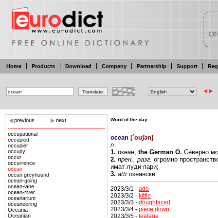
Home
Products
Download
Company
Partnership
Support
Reg
Word of the day:
previous
next
occupational
ocean
[
´ouʃən
]
occupied
n
occupier
occupy
1.
океан;
the German O.
Северно
мо
occur
2.
прен.,
разг.
огромно пространство
occurrence
имат луди пари;
ocean
3.
attr
океански.
ocean greyhound
ocean-going
ocean-lane
2023/3/1 -
ado
ocean-river
2023/3/2 -
kittle
oceanarium
2023/3/3 -
doughfaced
oceaneering
2023/3/4 -
piece down
Oceania
2023/3/5 -
leafage
Oceanian