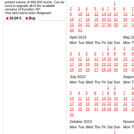
printed volume of 600,000 words. Can be
1
used to upgrade all of the available
2
3
4
5
6
7
8
6
7
versions of EuroDict XP!
Your best tool to learn Bulgarian!
9
10
11
12
13
14
15
13
1
30.00 €
Buy
16
17
18
19
20
21
22
20
2
23
24
25
26
27
28
29
27
2
30
31
April 2023
May 2
Mon
Tue
Wed
Thu
Fri
Sat
Sun
Mon
T
1
2
1
2
3
4
5
6
7
8
9
8
9
10
11
12
13
14
15
16
15
1
17
18
19
20
21
22
23
22
2
24
25
26
27
28
29
30
29
3
July 2023
Augus
Mon
Tue
Wed
Thu
Fri
Sat
Sun
Mon
T
1
2
1
3
4
5
6
7
8
9
7
8
10
11
12
13
14
15
16
14
1
17
18
19
20
21
22
23
21
2
24
25
26
27
28
29
30
28
2
31
October 2023
Novem
Mon
Tue
Wed
Thu
Fri
Sat
Sun
Mon
T
1