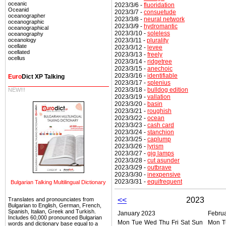
oceanic
2023/3/6 -
fluoridation
Oceanid
2023/3/7 -
consuetude
oceanographer
2023/3/8 -
neural network
oceanographic
2023/3/9 -
hydromantic
oceanographical
2023/3/10 -
soleless
oceanography
2023/3/11 -
plurality
oceanology
ocellate
2023/3/12 -
levee
ocellated
2023/3/13 -
freely
ocellus
2023/3/14 -
ridgetree
2023/3/15 -
anechoic
2023/3/16 -
identifiable
Euro
Dict XP Talking
2023/3/17 -
splenius
2023/3/18 -
bulldog edition
NEW!!!
2023/3/19 -
vallation
2023/3/20 -
basin
2023/3/21 -
roughish
2023/3/22 -
ocean
2023/3/23 -
cash card
2023/3/24 -
stanchion
2023/3/25 -
caplump
2023/3/26 -
lyrism
2023/3/27 -
gig lamps
2023/3/28 -
cut asunder
2023/3/29 -
outbrave
2023/3/30 -
inexpensive
2023/3/31 -
equifrequent
Bulgarian Talking Multilingual Dictionary
<<
2023
Translates and pronounciates from
Bulgarian to English, German, French,
Spanish, Italian, Greek and Turkish.
January 2023
Febru
Includes 60,000 pronounced Bulgarian
Mon
Tue
Wed
Thu
Fri
Sat
Sun
Mon
T
words and dictionary base equal to a