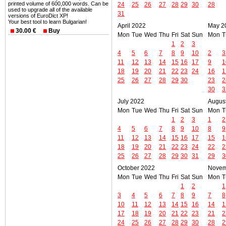
printed volume of 600,000 words. Can be
24
25
26
27
28
29
30
28
used to upgrade all of the available
31
versions of EuroDict XP!
Your best tool to learn Bulgarian!
April 2022
May 2
30.00 €
Buy
Mon
Tue
Wed
Thu
Fri
Sat
Sun
Mon
T
1
2
3
4
5
6
7
8
9
10
2
3
11
12
13
14
15
16
17
9
1
18
19
20
21
22
23
24
16
1
25
26
27
28
29
30
23
2
30
3
July 2022
Augus
Mon
Tue
Wed
Thu
Fri
Sat
Sun
Mon
T
1
2
3
1
2
4
5
6
7
8
9
10
8
9
11
12
13
14
15
16
17
15
1
18
19
20
21
22
23
24
22
2
25
26
27
28
29
30
31
29
3
October 2022
Novem
Mon
Tue
Wed
Thu
Fri
Sat
Sun
Mon
T
1
2
1
3
4
5
6
7
8
9
7
8
10
11
12
13
14
15
16
14
1
17
18
19
20
21
22
23
21
2
24
25
26
27
28
29
30
28
2