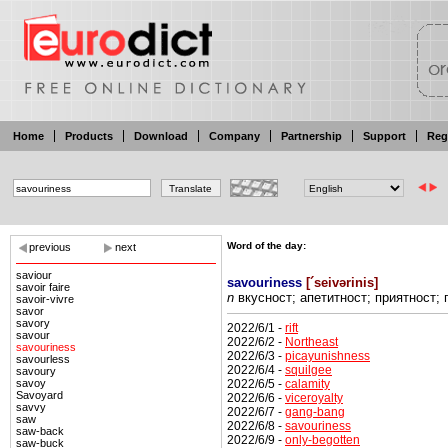
Home
Products
Download
Company
Partnership
Support
Reg
Word of the day:
previous
next
saviour
savouriness
[
´seivərinis
]
savoir faire
n
вкусност; апетитност; приятност;
savoir-vivre
savor
savory
2022/6/1 -
rift
savour
2022/6/2 -
Northeast
savouriness
2022/6/3 -
picayunishness
savourless
2022/6/4 -
squilgee
savoury
2022/6/5 -
calamity
savoy
Savoyard
2022/6/6 -
viceroyalty
savvy
2022/6/7 -
gang-bang
saw
2022/6/8 -
savouriness
saw-back
2022/6/9 -
only-begotten
saw-buck