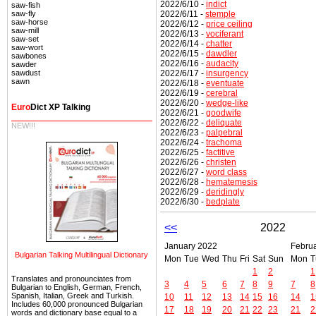
2022/6/10 -
indict
saw-fish
2022/6/11 -
stemple
saw-fly
saw-horse
2022/6/12 -
price ceiling
saw-mill
2022/6/13 -
vociferant
saw-set
2022/6/14 -
chatter
saw-wort
2022/6/15 -
dawdler
sawbones
2022/6/16 -
audacity
sawder
2022/6/17 -
insurgency
sawdust
sawn
2022/6/18 -
eventuate
2022/6/19 -
cerebral
2022/6/20 -
wedge-like
Euro
Dict XP Talking
2022/6/21 -
goodwife
2022/6/22 -
deliquate
NEW!!!
2022/6/23 -
palpebral
2022/6/24 -
trachoma
2022/6/25 -
factitive
2022/6/26 -
christen
2022/6/27 -
word class
2022/6/28 -
hematemesis
2022/6/29 -
deridingly
2022/6/30 -
bedplate
<<
2022
January 2022
Febru
Bulgarian Talking Multilingual Dictionary
Mon
Tue
Wed
Thu
Fri
Sat
Sun
Mon
T
1
2
1
Translates and pronounciates from
3
4
5
6
7
8
9
7
8
Bulgarian to English, German, French,
Spanish, Italian, Greek and Turkish.
10
11
12
13
14
15
16
14
1
Includes 60,000 pronounced Bulgarian
17
18
19
20
21
22
23
21
2
words and dictionary base equal to a