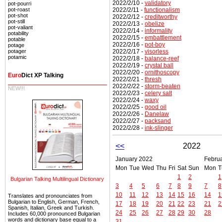
2022/2/10 -
validatory
pot-pourri
2022/2/11 -
functionalism
pot-roast
pot-shot
2022/2/12 -
creditworthy
pot-still
2022/2/13 -
obelize
pot-valiant
2022/2/14 -
informality
potability
2022/2/15 -
embattlement
potable
2022/2/16 -
pot-boy
potage
2022/2/17 -
visorless
potager
potamic
2022/2/18 -
balance-reef
2022/2/19 -
crystal ball
2022/2/20 -
ornithoscopy
Euro
Dict XP Talking
2022/2/21 -
thresh
2022/2/22 -
storm-beaten
NEW!!!
2022/2/23 -
celery salt
2022/2/24 -
waxy
2022/2/25 -
good oil
2022/2/26 -
Danelaw
2022/2/27 -
packsand
2022/2/28 -
ink-slinger
<<
2022
January 2022
Febru
Mon
Tue
Wed
Thu
Fri
Sat
Sun
Mon
T
1
2
1
Bulgarian Talking Multilingual Dictionary
3
4
5
6
7
8
9
7
8
10
11
12
13
14
15
16
14
1
Translates and pronounciates from
Bulgarian to English, German, French,
17
18
19
20
21
22
23
21
2
Spanish, Italian, Greek and Turkish.
24
25
26
27
28
29
30
28
Includes 60,000 pronounced Bulgarian
words and dictionary base equal to a
31