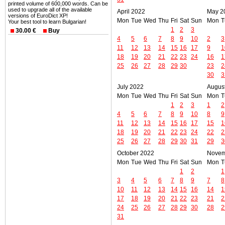
printed volume of 600,000 words. Can be
used to upgrade all of the available
April 2022
May 2
versions of EuroDict XP!
Mon
Tue
Wed
Thu
Fri
Sat
Sun
Mon
T
Your best tool to learn Bulgarian!
1
2
3
30.00 €
Buy
4
5
6
7
8
9
10
2
3
11
12
13
14
15
16
17
9
1
18
19
20
21
22
23
24
16
1
25
26
27
28
29
30
23
2
30
3
July 2022
Augus
Mon
Tue
Wed
Thu
Fri
Sat
Sun
Mon
T
1
2
3
1
2
4
5
6
7
8
9
10
8
9
11
12
13
14
15
16
17
15
1
18
19
20
21
22
23
24
22
2
25
26
27
28
29
30
31
29
3
October 2022
Novem
Mon
Tue
Wed
Thu
Fri
Sat
Sun
Mon
T
1
2
1
3
4
5
6
7
8
9
7
8
10
11
12
13
14
15
16
14
1
17
18
19
20
21
22
23
21
2
24
25
26
27
28
29
30
28
2
31