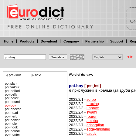
Home
Products
Download
Company
Partnership
Support
Reg
Word of the day:
previous
next
pot plant
pot-boy
[
´pɔt¸bɔi
]
pot valour
n
прислужник
в кръчма
(
за
груба
ра
pot-bellied
pot-belly
pot-boiler
2022/2/1 -
sorbo
pot-bound
2022/2/2 -
bracing
pot-boy
2022/2/3 -
unpave
pot-cheese
2022/2/4 -
swami
pot-head
2022/2/5 -
roarer
pot-herb
pot-holder
2022/2/6 -
ameba
pot-hole
2022/2/7 -
adsorption
pot-hook
2022/2/8 -
edge-finishing
pot-house
2022/2/9 -
caddy
pot-hunter