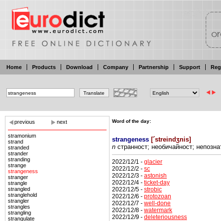
Home
Products
Download
Company
Partnership
Support
Reg
Word of the day:
previous
next
stramonium
strangeness
[
´streindʒnis
]
strand
n
странност;
необичайност;
непозна
stranded
strander
stranding
2022/12/1 -
glacier
strange
2022/12/2 -
sc
strangeness
2022/12/3 -
astonish
stranger
2022/12/4 -
ticket-day
strangle
2022/12/5 -
strobic
strangled
stranglehold
2022/12/6 -
protozoan
strangler
2022/12/7 -
well-done
strangles
2022/12/8 -
watermark
strangling
2022/12/9 -
deleteriousness
strangulate