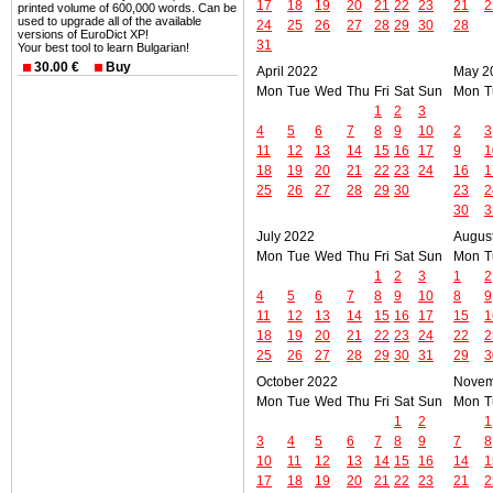
17
18
19
20
21
22
23
21
2
printed volume of 600,000 words. Can be
used to upgrade all of the available
24
25
26
27
28
29
30
28
versions of EuroDict XP!
31
Your best tool to learn Bulgarian!
30.00 €
Buy
April 2022
May 2
Mon
Tue
Wed
Thu
Fri
Sat
Sun
Mon
T
1
2
3
4
5
6
7
8
9
10
2
3
11
12
13
14
15
16
17
9
1
18
19
20
21
22
23
24
16
1
25
26
27
28
29
30
23
2
30
3
July 2022
Augus
Mon
Tue
Wed
Thu
Fri
Sat
Sun
Mon
T
1
2
3
1
2
4
5
6
7
8
9
10
8
9
11
12
13
14
15
16
17
15
1
18
19
20
21
22
23
24
22
2
25
26
27
28
29
30
31
29
3
October 2022
Novem
Mon
Tue
Wed
Thu
Fri
Sat
Sun
Mon
T
1
2
1
3
4
5
6
7
8
9
7
8
10
11
12
13
14
15
16
14
1
17
18
19
20
21
22
23
21
2