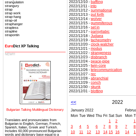
2022/12/10 -
baffling
strangulation
2022/12/11 -
into
strangury
strap
2022/12/12 -
summational
strap work
2022/12/13 -
put forth
strap-hang
2022/12/14 -
wolver
strap-oil
2022/12/15 -
gummiferous
straphanger
2022/12/16 -
set in
strapless
2022/12/17 -
parisyllabic
strapline
strapontin
2022/12/18 -
Judaea
2022/12/19 -
tacheometry
2022/12/20 -
clock-watcher
Euro
Dict XP Talking
2022/12/21 -
modus
2022/12/22 -
strangeness
NEW!!!
2022/12/23 -
disbranch
2022/12/24 -
peace-pipe
2022/12/25 -
twin-core
2022/12/26 -
telecommunication
2022/12/27 -
rec
2022/12/28 -
abranchial
2022/12/29 -
conch
2022/12/30 -
skunk
2022/12/31 -
blotting
<<
2022
Bulgarian Talking Multilingual Dictionary
January 2022
Febru
Mon
Tue
Wed
Thu
Fri
Sat
Sun
Mon
T
Translates and pronounciates from
1
2
1
Bulgarian to English, German, French,
3
4
5
6
7
8
9
7
8
Spanish, Italian, Greek and Turkish.
Includes 60,000 pronounced Bulgarian
10
11
12
13
14
15
16
14
1
words and dictionary base equal to a