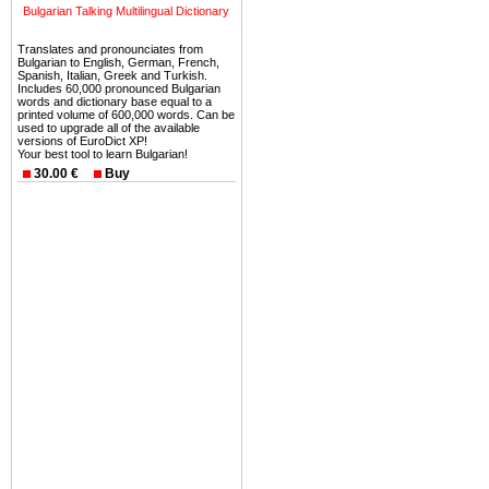
можете купить в Болгария 
Bulgarian Talking Multilingual Dictionary
земли на побережье, жив
угодья или участки в горах 
Translates and pronounciates from
Bulgarian to English, German, French,
Spanish, Italian, Greek and Turkish.
Купить в Болгария недвиж
Includes 60,000 pronounced Bulgarian
words and dictionary base equal to a
Инвестиции недвижимость.
printed volume of 600,000 words. Can be
used to upgrade all of the available
versions of EuroDict XP!
Чтобы вложить свой ка
Your best tool to learn Bulgarian!
воспользоваться всеми бл
30.00 €
Buy
только купить в Болгария 
Недвижимость Болгарии 
Рынок недвижимость Болга
предполагая высокую дох
покупка недвижимость Бо
членом Евросоюза. 15
недвижимости в Болга
территориальной близост
барьера и низкой налогово