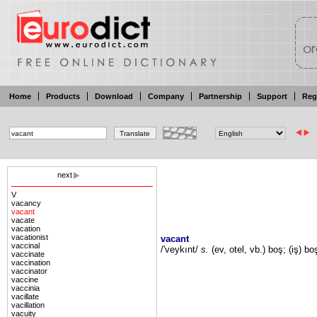
Home
Products
Download
Company
Partnership
Support
Reg
next
V
vacancy
vacant
vacate
vacation
vacationist
vacant
vaccinal
/'veykınt/
s.
(ev, otel,
vb.) boş;
(iş)
bo
vaccinate
vaccination
vaccinator
vaccine
vaccinia
vacillate
vacillation
vacuity